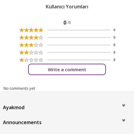
Kullanıcı Yorumları
0
/5
☆
★
☆
★
☆
★
☆
★
☆
★
0
☆
★
☆
★
☆
★
☆
★
☆
★
0
☆
★
☆
★
☆
★
☆
★
☆
★
0
☆
★
☆
★
☆
★
☆
★
☆
★
0
☆
★
☆
★
☆
★
☆
★
☆
★
0
Write a comment
No comments yet
Ayakmod
Announcements