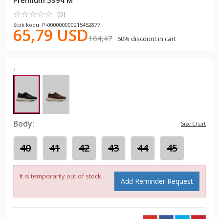
Premium 5394 M
☆
★
☆
★
☆
★
☆
★
☆
★
(0)
Stok kodu: P-000000000215452877
65,79 USD
164,47
60% discount in cart
:
Body:
Size Chart
40
41
42
43
44
45
It is temporarily out of stock.
Add Reminder Request