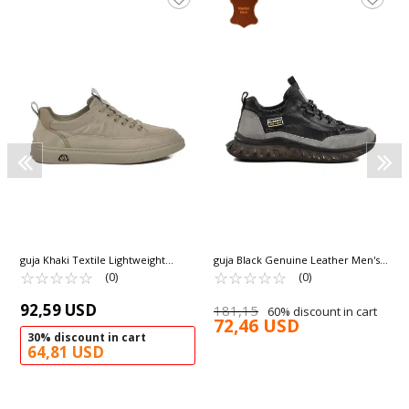
guja Khaki Textile Lightweight
guja Black Genuine Leather Men's
Men's Sneaker 25Y510-2 M
☆
★
☆
★
☆
★
☆
★
☆
★
Sneakers 25Y592 M
☆
★
☆
★
☆
★
☆
★
☆
★
(0)
(0)
92,59 USD
181,15
60% discount in cart
72,46 USD
30% discount in cart
64,81 USD